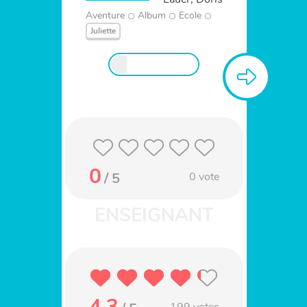
Aventure
Album
Ecole
Juliette
0
/ 5
0
vote
4.3