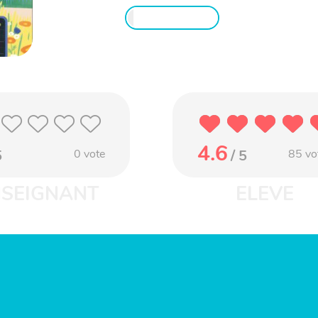
4.6
5
0
vote
/ 5
85
vo