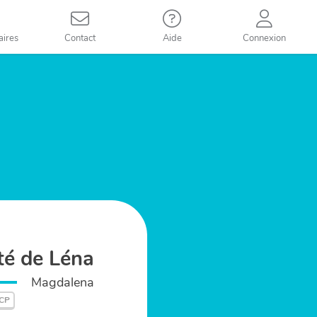
aires
Contact
Aide
Connexion
été de Léna
Magdalena
 CP