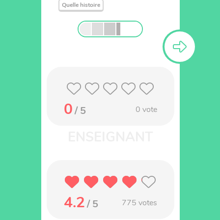
Quelle histoire
0
/ 5
0
vote
4.2
/ 5
775
votes