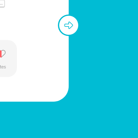
..
tes