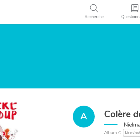
Recherche
Questionn
Colère d
A
Nielma
Album
Lire c'es