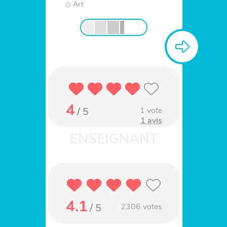
Art
4
/ 5
1
vote
1 avis
4.1
/ 5
2306
votes