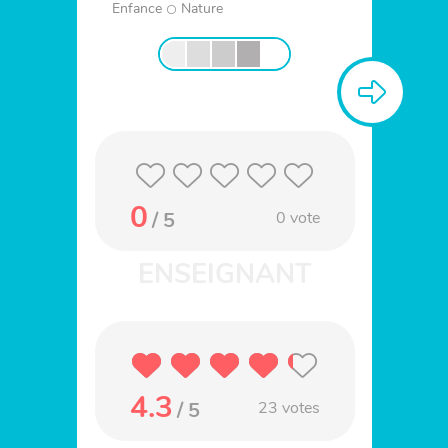
Enfance
Nature
0
/ 5
0
vote
4.3
/ 5
23
votes