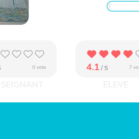
4.1
5
0
vote
/ 5
7
vo