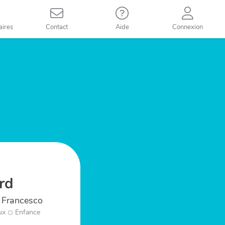
aires
Contact
Aide
Connexion
rd
, Francesco
ux
Enfance