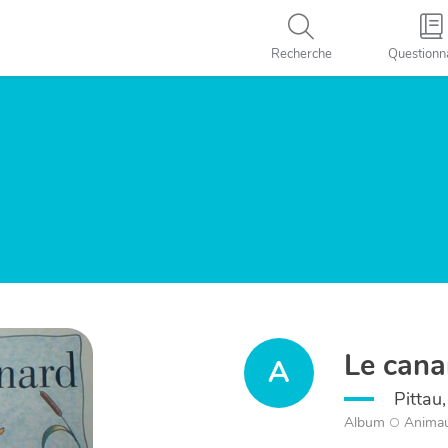
Recherche
Questionn
Le cana
A
Pittau
Album
Anima