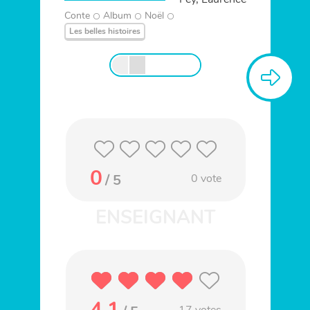
Conte
Album
Noël
Les belles histoires
0
/ 5
0
vote
4.1