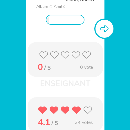
Album
Amitié
0
/ 5
0
vote
4.1
/ 5
34
votes