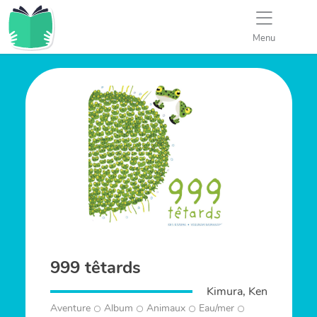
Menu
999 têtards
Kimura, Ken
Aventure
Album
Animaux
Eau/mer